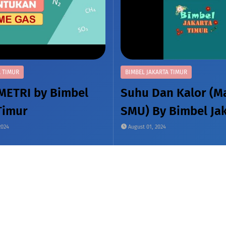
A TIMUR
BIMBEL JAKARTA TIMUR
METRI by Bimbel
Suhu Dan Kalor (Ma
Timur
SMU) By Bimbel Ja
Timur
2024
August 01, 2024