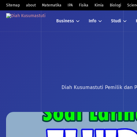
Sitemap
about
Matematika
IPA
Fisika
Kimia
Biologi
Scien
Business
Info
Studi
Diah Kusumastuti Pemilik dan Pe