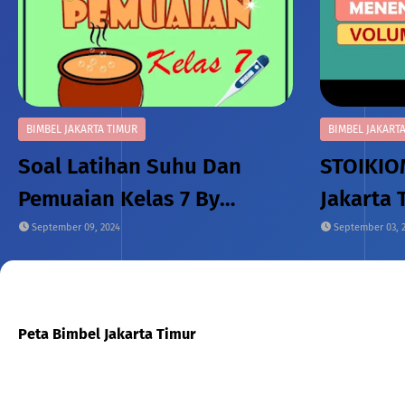
BIMBEL JAKARTA TIMUR
BIMBEL JAKART
Soal Latihan Suhu Dan
STOIKIO
Pemuaian Kelas 7 By
Jakarta 
Bimbel Jakarta Timur
September 09, 2024
September 03, 
Peta Bimbel Jakarta Timur