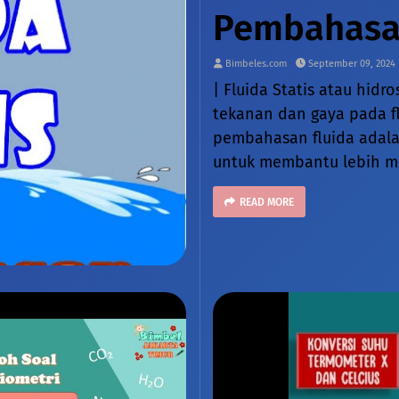
Pembahasan
Bimbeles.com
September 09, 2024
| Fluida Statis atau hidr
tekanan dan gaya pada fl
pembahasan fluida adalah
untuk membantu lebih me
READ MORE