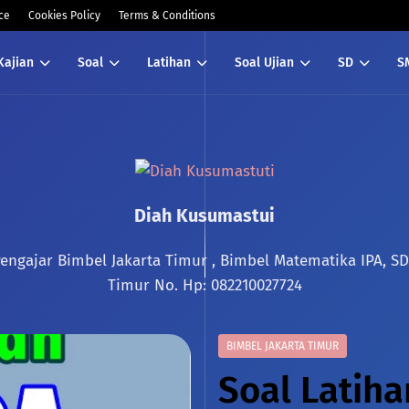
ce
Cookies Policy
Terms & Conditions
Kajian
Soal
Latihan
Soal Ujian
SD
S
Diah Kusumastui
ngajar Bimbel Jakarta Timur , Bimbel Matematika IPA, SD 
Timur No. Hp: 082210027724
BIMBEL JAKARTA TIMUR
Soal Latiha