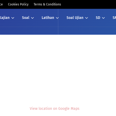
ce
Cookies Policy
Terms & Conditions
Kajian
Soal
Latihan
Soal Ujian
SD
S
View location on Google Maps