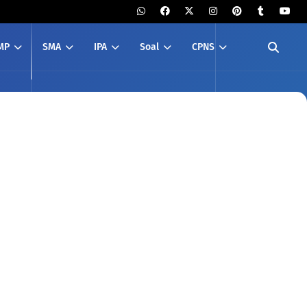
MP
SMA
IPA
Soal
CPNS