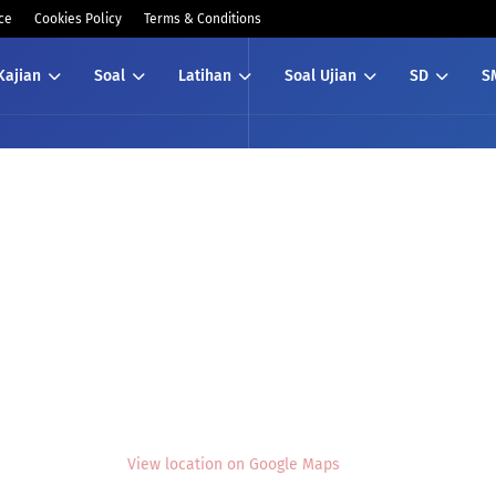
ce
Cookies Policy
Terms & Conditions
Kajian
Soal
Latihan
Soal Ujian
SD
S
View location on Google Maps