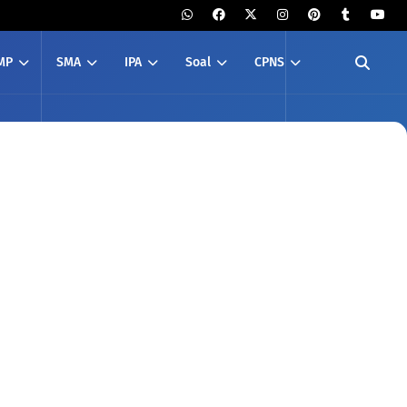
MP
SMA
IPA
Soal
CPNS