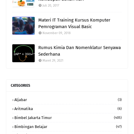
Juli 20, 2017
Materi IT Training Kursus Komputer
Pemrograman Visual Basic
November 09, 2018
Rumus Kimia Dan Nomenklatur Senyawa
Sederhana
Maret 29, 2021
CATEGORIES
Aljabar
(3)
Aritmatika
(6)
Bimbel Jakarta Timur
(405)
Bimbingan Belajar
(47)