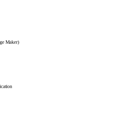
age Maker)
cation