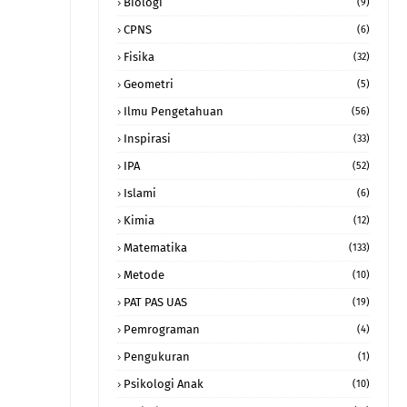
Biologi
(9)
CPNS
(6)
Fisika
(32)
Geometri
(5)
Ilmu Pengetahuan
(56)
Inspirasi
(33)
IPA
(52)
Islami
(6)
Kimia
(12)
Matematika
(133)
Metode
(10)
PAT PAS UAS
(19)
Pemrograman
(4)
Pengukuran
(1)
Psikologi Anak
(10)