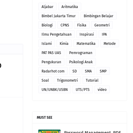
Aljabar
Aritmatika
Bimbel Jakarta Timur
Bimbingan Belajar
Biologi
CPNS
Fisika
Geometri
Ilmu Pengetahuan
Inspirasi
IPA
Islami
Kimia
Matematika
Metode
PAT PAS UAS
Pemrograman
b
Pengukuran
Psikologi Anak
Radarhot com
SD
SMA
SMP
Soal
Trigonometri
Tutorial
UN/UNBK/USBN
UTS/PTS
video
MUST SEE
Password Management, PDF