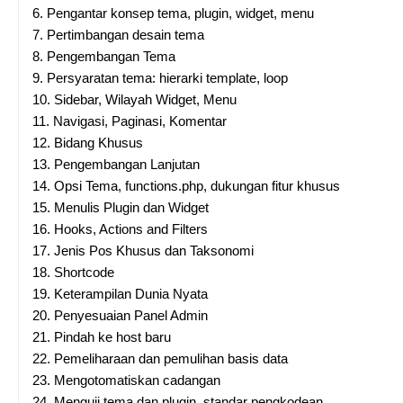
6.
Pengantar konsep tema, plugin, widget, menu
7.
Pertimbangan desain tema
8.
Pengembangan Tema
9.
Persyaratan tema: hierarki template, loop
10.
Sidebar, Wilayah Widget, Menu
11.
Navigasi, Paginasi, Komentar
12.
Bidang Khusus
13.
Pengembangan Lanjutan
14.
Opsi Tema, functions.php, dukungan fitur khusus
15.
Menulis Plugin dan Widget
16.
Hooks, Actions and Filters
17.
Jenis Pos Khusus dan Taksonomi
18.
Shortcode
19.
Keterampilan Dunia Nyata
20.
Penyesuaian Panel Admin
21.
Pindah ke host baru
22.
Pemeliharaan dan pemulihan basis data
23.
Mengotomatiskan cadangan
24.
Menguji tema dan plugin, standar pengkodean