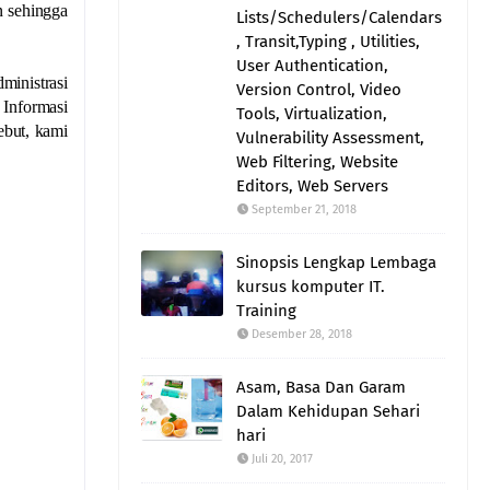
n sehingga
Lists/Schedulers/Calendars
, Transit,Typing , Utilities,
User Authentication,
ministrasi
Version Control, Video
Informasi
Tools, Virtualization,
ebut, kami
Vulnerability Assessment,
Web Filtering, Website
Editors, Web Servers
September 21, 2018
Sinopsis Lengkap Lembaga
kursus komputer IT.
Training
Desember 28, 2018
Asam, Basa Dan Garam
Dalam Kehidupan Sehari
hari
Juli 20, 2017