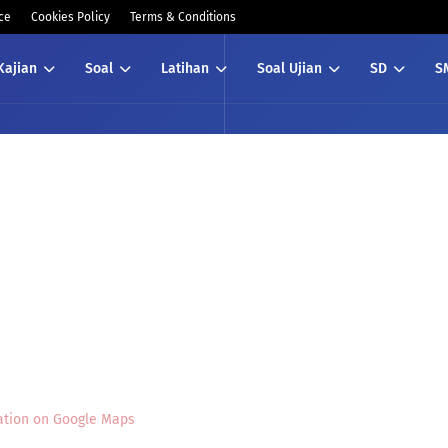
ce
Cookies Policy
Terms & Conditions
Kajian
Soal
Latihan
Soal Ujian
SD
S
ation on Google Maps