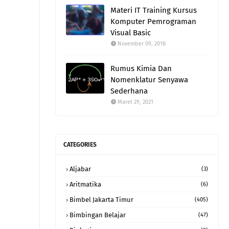
Materi IT Training Kursus
Komputer Pemrograman
Visual Basic
November 09, 2018
Rumus Kimia Dan
Nomenklatur Senyawa
Sederhana
Maret 29, 2021
CATEGORIES
Aljabar
(3)
Aritmatika
(6)
Bimbel Jakarta Timur
(405)
Bimbingan Belajar
(47)