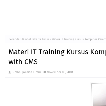
Beranda
Bimbel Jakarta Timur
Materi IT Training Kursus Komputer Pemr
Materi IT Training Kursus Ko
with CMS
Bimbel Jakarta Timur
November 08, 2018