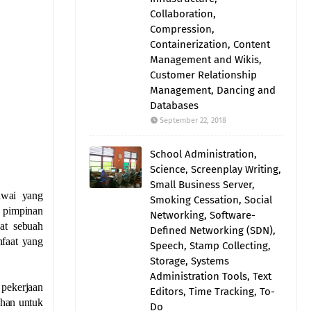
Collaboration,
Compression,
Containerization, Content
Management and Wikis,
Customer Relationship
Management, Dancing and
Databases
September 22, 2018
School Administration,
Science, Screenplay Writing,
Small Business Server,
awai yang
Smoking Cessation, Social
p pimpinan
Networking, Software-
at sebuah
Defined Networking (SDN),
nfaat yang
Speech, Stamp Collecting,
Storage, Systems
Administration Tools, Text
 pekerjaan
Editors, Time Tracking, To-
uhan untuk
Do