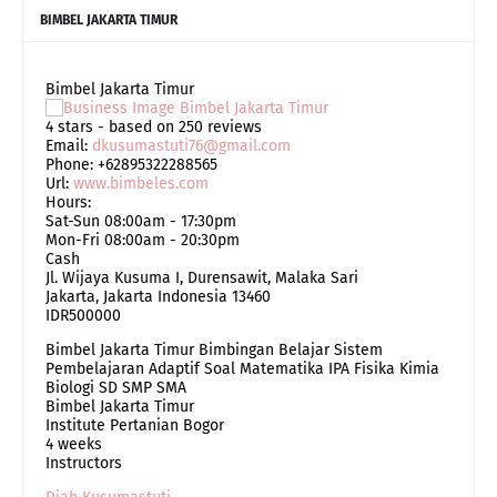
BIMBEL JAKARTA TIMUR
Bimbel Jakarta Timur
4
stars - based on
250
reviews
Email:
dkusumastuti76@gmail.com
Phone:
+62895322288565
Url:
www.bimbeles.com
Hours:
Sat-Sun 08:00am - 17:30pm
Mon-Fri 08:00am - 20:30pm
Cash
Jl. Wijaya Kusuma I, Durensawit, Malaka Sari
Jakarta
,
Jakarta Indonesia
13460
IDR500000
Bimbel Jakarta Timur Bimbingan Belajar Sistem
Pembelajaran Adaptif Soal Matematika IPA Fisika Kimia
Biologi SD SMP SMA
Bimbel Jakarta Timur
Institute Pertanian Bogor
4 weeks
Instructors