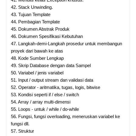
42.
Stack Unwinding.
43.
Tujuan Template
44.
Pembagian Template
45.
Dokumen Abstrak Produk
46.
Dokumen Spesifikasi Kebutuhan
47.
Langkah-demi-Langkah prosedur untuk membangun
proyek dari bawah ke atas
48.
Kode Sumber Lengkap
49.
Skrip Database dengan data Sampel
50.
Variabel / jenis variabel
51.
Input / output stream dan validasi data
52.
Operator - aritmatika, tugas, logis, bitwise
53.
Kondisi seperti if / else / switch
54.
Array / array multi-dimensi
55.
Loops - untuk / while / do-while
56.
Fungsi, fungsi overloading, meneruskan variabel ke
fungsi dll.
57.
Struktur