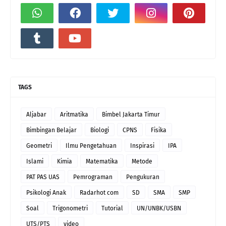
TAGS
Aljabar
Aritmatika
Bimbel Jakarta Timur
Bimbingan Belajar
Biologi
CPNS
Fisika
Geometri
Ilmu Pengetahuan
Inspirasi
IPA
Islami
Kimia
Matematika
Metode
PAT PAS UAS
Pemrograman
Pengukuran
Psikologi Anak
Radarhot com
SD
SMA
SMP
Soal
Trigonometri
Tutorial
UN/UNBK/USBN
UTS/PTS
video