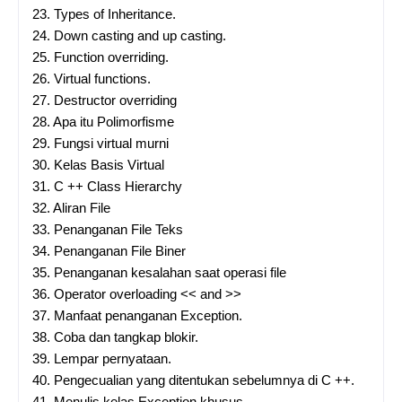
23.
Types of Inheritance.
24.
Down casting and up casting.
25.
Function overriding.
26.
Virtual functions.
27.
Destructor overriding
28.
Apa itu Polimorfisme
29.
Fungsi virtual murni
30.
Kelas Basis Virtual
31.
C ++ Class Hierarchy
32.
Aliran File
33.
Penanganan File Teks
34.
Penanganan File Biner
35.
Penanganan kesalahan saat operasi file
36.
Operator overloading << and >>
37.
Manfaat penanganan Exception.
38.
Coba dan tangkap blokir.
39.
Lempar pernyataan.
40.
Pengecualian yang ditentukan sebelumnya di C ++.
41.
Menulis kelas Exception khusus.