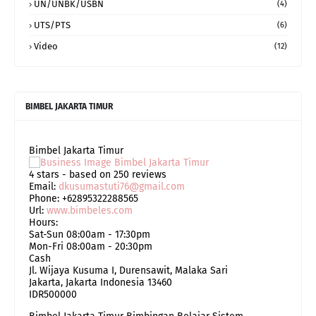
UN/UNBK/USBN
(4)
UTS/PTS
(6)
Video
(12)
BIMBEL JAKARTA TIMUR
Bimbel Jakarta Timur
4
stars - based on
250
reviews
Email:
dkusumastuti76@gmail.com
Phone:
+62895322288565
Url:
www.bimbeles.com
Hours:
Sat-Sun 08:00am - 17:30pm
Mon-Fri 08:00am - 20:30pm
Cash
Jl. Wijaya Kusuma I, Durensawit, Malaka Sari
Jakarta
,
Jakarta Indonesia
13460
IDR500000