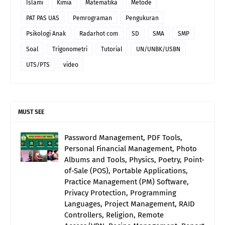
Islami
Kimia
Matematika
Metode
PAT PAS UAS
Pemrograman
Pengukuran
Psikologi Anak
Radarhot com
SD
SMA
SMP
Soal
Trigonometri
Tutorial
UN/UNBK/USBN
UTS/PTS
video
MUST SEE
Password Management, PDF Tools,
Personal Financial Management, Photo
Albums and Tools, Physics, Poetry, Point-
of-Sale (POS), Portable Applications,
Practice Management (PM) Software,
Privacy Protection, Programming
Languages, Project Management, RAID
Controllers, Religion, Remote