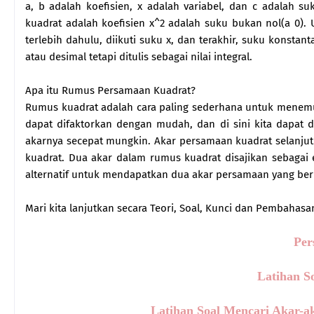
a, b adalah koefisien, x adalah variabel, dan c adalah 
kuadrat adalah koefisien x^2 adalah suku bukan nol(a 0).
terlebih dahulu, diikuti suku x, dan terakhir, suku konstant
atau desimal tetapi ditulis sebagai nilai integral.
Apa itu Rumus Persamaan Kuadrat?
Rumus kuadrat adalah cara paling sederhana untuk menemu
dapat difaktorkan dengan mudah, dan di sini kita dapa
akarnya secepat mungkin. Akar persamaan kuadrat selanj
kuadrat. Dua akar dalam rumus kuadrat disajikan sebagai e
alternatif untuk mendapatkan dua akar persamaan yang be
Mari kita lanjutkan secara Teori, Soal, Kunci dan Pembahasa
Per
Latihan S
Latihan Soal Mencari Akar-