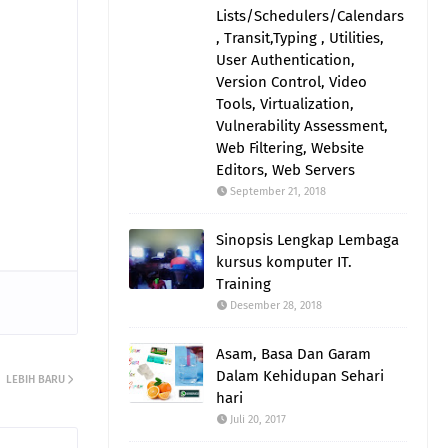
Lists/Schedulers/Calendars
, Transit,Typing , Utilities,
User Authentication,
Version Control, Video
Tools, Virtualization,
Vulnerability Assessment,
Web Filtering, Website
Editors, Web Servers
September 21, 2018
Sinopsis Lengkap Lembaga
kursus komputer IT.
Training
Desember 28, 2018
Asam, Basa Dan Garam
Dalam Kehidupan Sehari
LEBIH BARU
hari
Juli 20, 2017