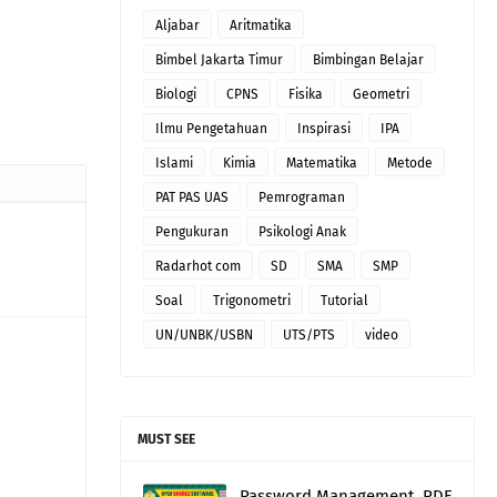
Aljabar
Aritmatika
Bimbel Jakarta Timur
Bimbingan Belajar
Biologi
CPNS
Fisika
Geometri
Ilmu Pengetahuan
Inspirasi
IPA
Islami
Kimia
Matematika
Metode
PAT PAS UAS
Pemrograman
Pengukuran
Psikologi Anak
Radarhot com
SD
SMA
SMP
Soal
Trigonometri
Tutorial
UN/UNBK/USBN
UTS/PTS
video
MUST SEE
Password Management, PDF