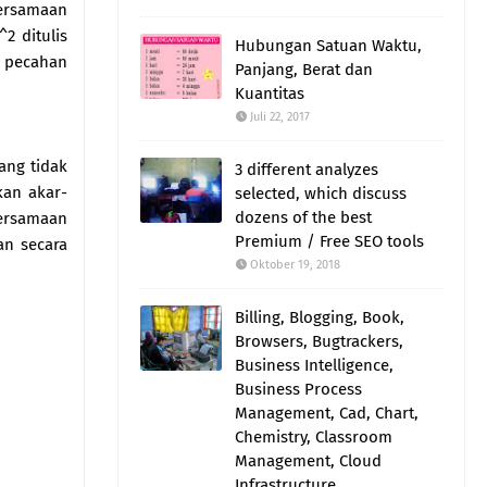
persamaan
2 ditulis
Hubungan Satuan Waktu,
ai pecahan
Panjang, Berat dan
Kuantitas
Juli 22, 2017
ang tidak
3 different analyzes
kan akar-
selected, which discuss
dozens of the best
persamaan
Premium / Free SEO tools
an secara
Oktober 19, 2018
Billing, Blogging, Book,
Browsers, Bugtrackers,
Business Intelligence,
Business Process
Management, Cad, Chart,
Chemistry, Classroom
Management, Cloud
Infrastructure,