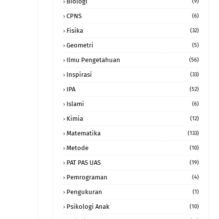
Biologi
(9)
CPNS
(6)
Fisika
(32)
Geometri
(5)
Ilmu Pengetahuan
(56)
Inspirasi
(33)
IPA
(52)
Islami
(6)
Kimia
(12)
Matematika
(133)
Metode
(10)
PAT PAS UAS
(19)
Pemrograman
(4)
Pengukuran
(1)
Psikologi Anak
(10)