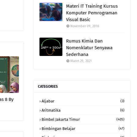
Materi IT Training Kursus
Komputer Pemrograman
Visual Basic
November 09, 2018
Rumus Kimia Dan
Nomenklatur Senyawa
Sederhana
Maret 29, 2021
CATEGORIES
as 8 By
Aljabar
(3)
Aritmatika
(6)
Bimbel Jakarta Timur
(405)
Bimbingan Belajar
(47)