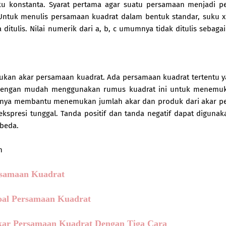
suku konstanta. Syarat pertama agar suatu persamaan menjadi 
 Untuk menulis persamaan kuadrat dalam bentuk standar, suku x^
a ditulis. Nilai numerik dari a, b, c umumnya tidak ditulis sebag
kan akar persamaan kuadrat. Ada persamaan kuadrat tertentu y
t dengan mudah menggunakan rumus kuadrat ini untuk menemu
utnya membantu menemukan jumlah akar dan produk dari akar 
kspresi tunggal. Tanda positif dan tanda negatif dapat digunak
rbeda.
n
samaan Kuadrat
oal Persamaan Kuadrat
akar Persamaan Kuadrat Dengan Tiga Cara