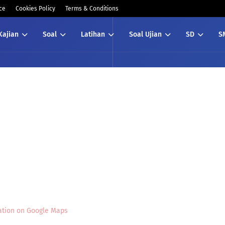
ce
Cookies Policy
Terms & Conditions
Kajian
Soal
Latihan
Soal Ujian
SD
S
ation on Google Maps