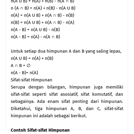
n(A U B) = n(A) + n(B) - n(A ∩ B)
n (A ∩ B) = n(A) + n(B) - n(A U B)
n(A) = n(A U B) + n(A ∩ B) - n(B)
n(B) = n(A U B) + n(A ∩ B) - n(A)
n(A - B) = n(A U B) - n(B)
n(A - B) = n(A) - n(A ∩ B)
Untuk setiap dua himpunan A dan B yang saling lepas,
n(A U B) = n(A) + n(B)
A ∩ B = ∅
n(A - B)= n(A)
Sifat-sifat Himpunan
Serupa dengan bilangan, himpunan juga memiliki
sifat-sifat seperti sifat asosiatif, sifat komutatif, dan
sebagainya. Ada enam sifat penting dari himpunan.
Diketahui, tiga himpunan A, B, dan C, sifat-sifat
himpunan ini adalah sebagai berikut.
Contoh Sifat-sifat Himpunan