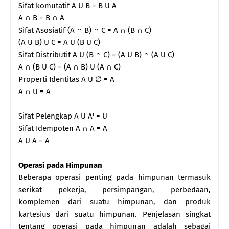
Sifat komutatif A U B = B U A
A ∩ B = B ∩ A
Sifat Asosiatif (A ∩ B) ∩ C = A ∩ (B ∩ C)
(A U B) U C = A U (B U C)
Sifat Distributif A U (B ∩ C) = (A U B) ∩ (A U C)
A ∩ (B U C) = (A ∩ B) U (A ∩ C)
Properti Identitas A U ∅ = A
A ∩ U = A
Sifat Pelengkap A U A' = U
Sifat Idempoten A ∩ A = A
A U A = A
Operasi pada Himpunan
Beberapa operasi penting pada himpunan termasuk
serikat pekerja, persimpangan, perbedaan,
komplemen dari suatu himpunan, dan produk
kartesius dari suatu himpunan. Penjelasan singkat
tentang operasi pada himpunan adalah sebagai