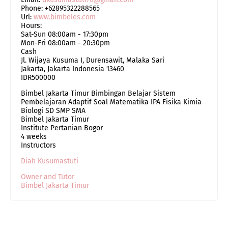
Phone:
+62895322288565
Url:
www.bimbeles.com
Hours:
Sat-Sun 08:00am - 17:30pm
Mon-Fri 08:00am - 20:30pm
Cash
Jl. Wijaya Kusuma I, Durensawit, Malaka Sari
Jakarta
,
Jakarta Indonesia
13460
IDR500000
Bimbel Jakarta Timur Bimbingan Belajar Sistem
Pembelajaran Adaptif Soal Matematika IPA Fisika Kimia
Biologi SD SMP SMA
Bimbel Jakarta Timur
Institute Pertanian Bogor
4 weeks
Instructors
Diah Kusumastuti
Owner and Tutor
Bimbel Jakarta Timur