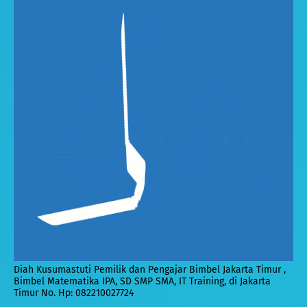
Diah Kusumastuti Pemilik dan Pengajar Bimbel Jakarta Timur ,
Bimbel Matematika IPA, SD SMP SMA, IT Training, di Jakarta
Timur No. Hp: 082210027724