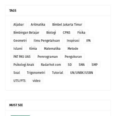
TAGS
Aljabar
Aritmatika
Bimbel Jakarta Timur
Bimbingan Belajar
Biologi
CPNS
Fisika
Geometri
Ilmu Pengetahuan
Inspirasi
IPA
Islami
Kimia
Matematika
Metode
PAT PAS UAS
Pemrograman
Pengukuran
Psikologi Anak
Radarhot com
SD
SMA
SMP
Soal
Trigonometri
Tutorial
UN/UNBK/USBN
UTS/PTS
video
MUST SEE