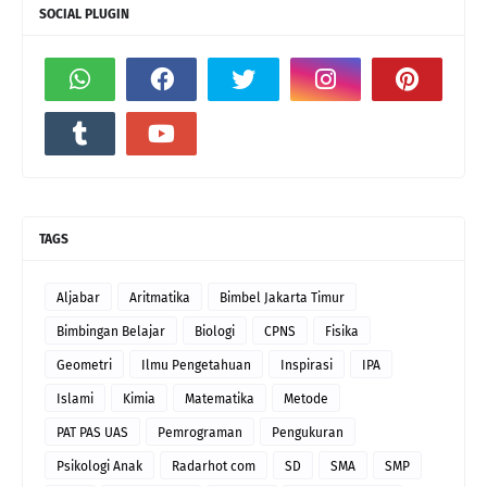
SOCIAL PLUGIN
TAGS
Aljabar
Aritmatika
Bimbel Jakarta Timur
Bimbingan Belajar
Biologi
CPNS
Fisika
Geometri
Ilmu Pengetahuan
Inspirasi
IPA
Islami
Kimia
Matematika
Metode
PAT PAS UAS
Pemrograman
Pengukuran
Psikologi Anak
Radarhot com
SD
SMA
SMP