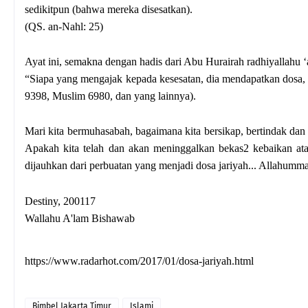
sedikitpun (bahwa mereka disesatkan).
(QS. an-Nahl: 25)
Ayat ini, semakna dengan hadis dari Abu Hurairah radhiyallahu ‘a
“Siapa yang mengajak kepada kesesatan, dia mendapatkan dosa, 
9398, Muslim 6980, dan yang lainnya).
Mari kita bermuhasabah, bagaimana kita bersikap, bertindak dan
Apakah kita telah dan akan meninggalkan bekas2 kebaikan a
dijauhkan dari perbuatan yang menjadi dosa jariyah... Allahumm
Destiny, 200117
Wallahu A'lam Bishawab
https://www.radarhot.com/2017/01/dosa-jariyah.html
Bimbel Jakarta Timur
Islami