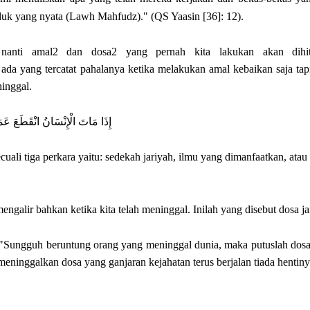
duk yang nyata (Lawh Mahfudz)." (QS Yaasin [36]: 12).
 nanti amal2 dan dosa2 yang pernah kita lakukan akan dihi
da yang tercatat pahalanya ketika melakukan amal kebaikan saja tap
ninggal.
إِذَا مَاتَ الْإِنْسَانُ انْقَطَعَ عَمَلُ
uali tiga perkara yaitu: sedekah jariyah, ilmu yang dimanfaatkan, atau
engalir bahkan ketika kita telah meninggal. Inilah yang disebut dosa ja
 "Sungguh beruntung orang yang meninggal dunia, maka putuslah dos
eninggalkan dosa yang ganjaran kejahatan terus berjalan tiada hentiny