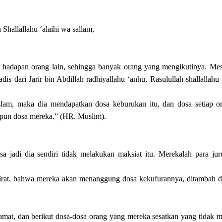
Shallallahu ‘alaihi wa sallam,
i hadapan orang lain, sehingga banyak orang yang mengikutinya. Me
is dari Jarir bin Abdillah radhiyallahu ‘anhu, Rasulullah shallallahu 
lam, maka dia mendapatkan dosa keburukan itu, dan dosa setiap o
itpun dosa mereka.” (HR. Muslim).
a jadi dia sendiri tidak melakukan maksiat itu. Merekalah para ju
khirat, bahwa mereka akan menanggung dosa kekufurannya, ditambah d
mat, dan berikut dosa-dosa orang yang mereka sesatkan yang tidak 