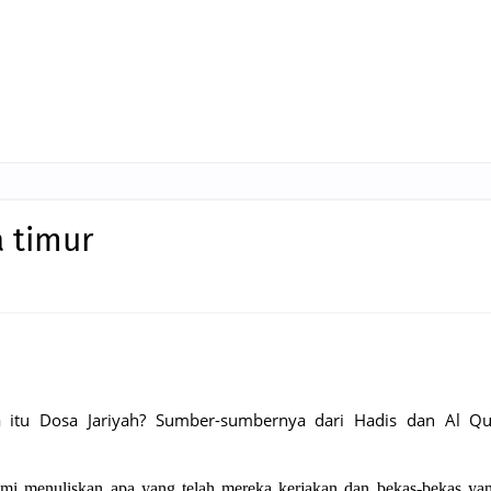
a timur
 itu Dosa Jariyah? Sumber-sumbernya dari Hadis dan Al Qu
i menuliskan apa yang telah mereka kerjakan dan bekas-bekas ya