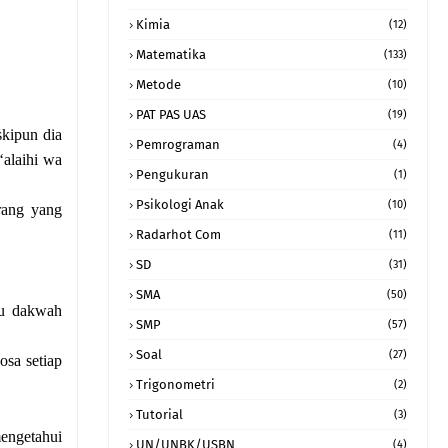
Kimia
(12)
Matematika
(133)
Metode
(10)
PAT PAS UAS
(19)
skipun dia
Pemrograman
(4)
‘alaihi wa
Pengukuran
(1)
Psikologi Anak
(10)
rang yang
Radarhot Com
(11)
SD
(31)
SMA
(50)
ru dakwah
SMP
(57)
Soal
(27)
osa setiap
Trigonometri
(2)
Tutorial
(3)
mengetahui
UN/UNBK/USBN
(4)