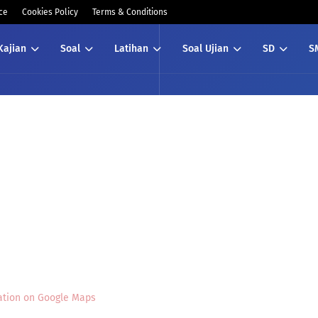
ce
Cookies Policy
Terms & Conditions
Kajian
Soal
Latihan
Soal Ujian
SD
S
ation on Google Maps