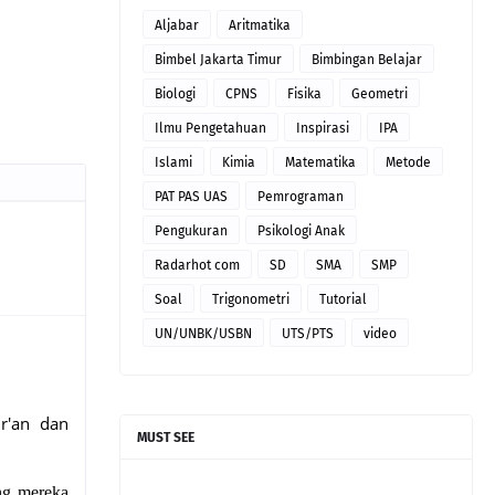
Aljabar
Aritmatika
Bimbel Jakarta Timur
Bimbingan Belajar
Biologi
CPNS
Fisika
Geometri
Ilmu Pengetahuan
Inspirasi
IPA
Islami
Kimia
Matematika
Metode
PAT PAS UAS
Pemrograman
Pengukuran
Psikologi Anak
Radarhot com
SD
SMA
SMP
Soal
Trigonometri
Tutorial
UN/UNBK/USBN
UTS/PTS
video
r'an dan
MUST SEE
ng mereka