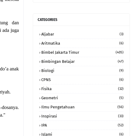
CATEGORIES
tung dan
i ada juga
Aljabar
(3)
Aritmatika
(6)
Bimbel Jakarta Timur
(405)
Bimbingan Belajar
(47)
 do’a anak
Biologi
(9)
CPNS
(6)
Fisika
(32)
riyah.
Geometri
(5)
a-dosanya.
Ilmu Pengetahuan
(56)
a."
Inspirasi
(33)
IPA
(52)
Islami
(6)