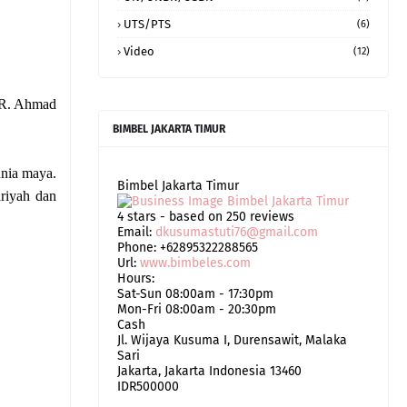
UTS/PTS
(6)
Video
(12)
(HR. Ahmad
BIMBEL JAKARTA TIMUR
unia maya.
Bimbel Jakarta Timur
riyah dan
4
stars - based on
250
reviews
Email:
dkusumastuti76@gmail.com
Phone:
+62895322288565
Url:
www.bimbeles.com
Hours:
Sat-Sun 08:00am - 17:30pm
Mon-Fri 08:00am - 20:30pm
Cash
Jl. Wijaya Kusuma I, Durensawit, Malaka
Sari
Jakarta
,
Jakarta Indonesia
13460
IDR500000