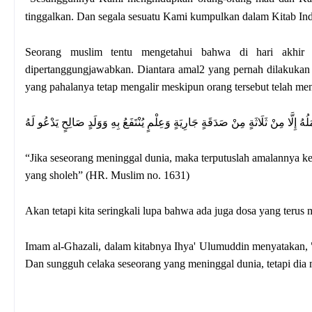
tinggalkan. Dan segala sesuatu Kami kumpulkan dalam Kitab In
Seorang muslim tentu mengetahui bahwa di hari akhir
dipertanggungjawabkan. Diantara amal2 yang pernah dilakukan a
yang pahalanya tetap mengalir meskipun orang tersebut telah me
هُ إِلَّا مِنْ ثَلَاثَةٍ مِنْ صَدَقَةٍ جَارِيَةٍ وَعِلْمٍ يُنْتَفَعُ بِهِ وَوَلَدٍ صَالِحٍ يَدْعُو لَهُ
“Jika seseorang meninggal dunia, maka terputuslah amalannya kec
yang sholeh” (HR. Muslim no. 1631)
Akan tetapi kita seringkali lupa bahwa ada juga dosa yang terus m
Imam al-Ghazali, dalam kitabnya Ihya' Ulumuddin menyatakan,
Dan sungguh celaka seseorang yang meninggal dunia, tetapi dia m