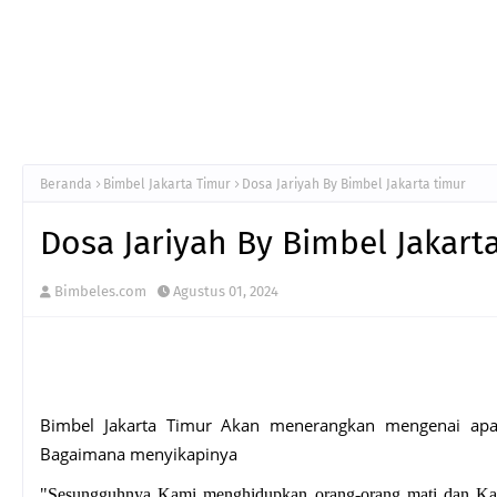
Beranda
Bimbel Jakarta Timur
Dosa Jariyah By Bimbel Jakarta timur
Dosa Jariyah By Bimbel Jakart
Bimbeles.com
Agustus 01, 2024
Bimbel Jakarta Timur Akan menerangkan mengenai apa
Bagaimana menyikapinya
"Sesungguhnya Kami menghidupkan orang-orang mati dan Kam