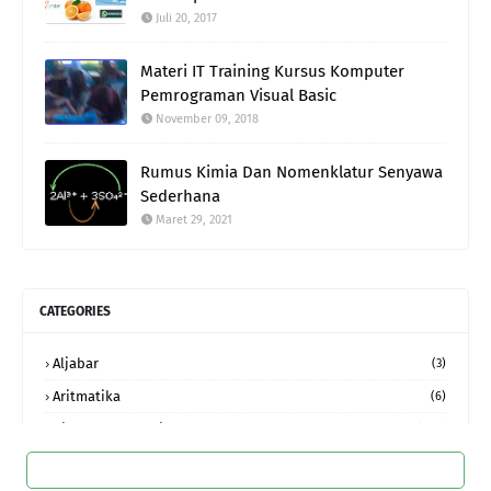
Juli 20, 2017
Materi IT Training Kursus Komputer
Pemrograman Visual Basic
November 09, 2018
Rumus Kimia Dan Nomenklatur Senyawa
Sederhana
Maret 29, 2021
CATEGORIES
Aljabar
(3)
Aritmatika
(6)
Bimbel Jakarta Timur
(405)
Bimbingan Belajar
(47)
DAFTAR KURSUS KOMPUTER VIA WHATSAPP