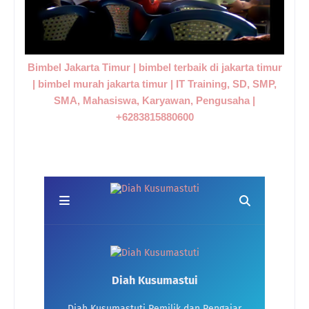
Bimbel Jakarta Timur | bimbel terbaik di jakarta timur
| bimbel murah jakarta timur | IT Training, SD, SMP,
SMA, Mahasiswa, Karyawan, Pengusaha |
+6283815880600