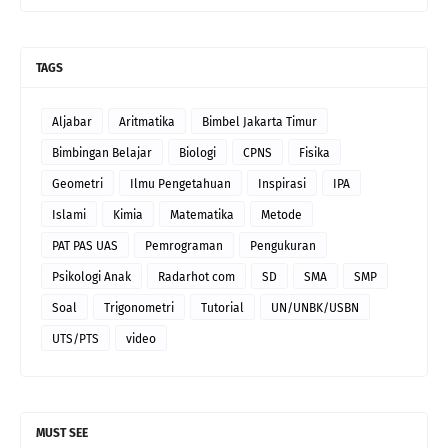
TAGS
Aljabar
Aritmatika
Bimbel Jakarta Timur
Bimbingan Belajar
Biologi
CPNS
Fisika
Geometri
Ilmu Pengetahuan
Inspirasi
IPA
Islami
Kimia
Matematika
Metode
PAT PAS UAS
Pemrograman
Pengukuran
Psikologi Anak
Radarhot com
SD
SMA
SMP
Soal
Trigonometri
Tutorial
UN/UNBK/USBN
UTS/PTS
video
MUST SEE