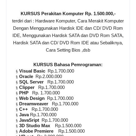
KURSUS Perakitan Komputer Rp. 1.500.000,-
terdiri dari : Hardware Komputer, Cara Merakit Komputer
Dengan Menggunakan Hardisk IDE dan CD/ DVD Rom
IDE, Menggunakan Hardisk SATA dan DVD Rom SATA,
Hardisk SATA dan CD/ DVD Rom IDE atau Sebaliknya,
Cara Setting Bios ,dsb
KURSUS Bahasa Pemrograman:
Visual Basic
Rp.1.700.000
§
Oracle
Rp.2.000.000
§
SQL Server
Rp.1.700.000
§
Clipper
Rp.1.700.000
§
PHP
Rp. 1.700.000
§
Web Design
Rp.1.700.000
§
Dreamweaver
Rp.1.700.000
§
C++
Rp.1.700.000
§
Java
Rp.1.700.000
§
JavaSript
Rp.1.700.000
§
3D Studio Max
Rp.1.500.000
§
Adobe Premiere
Rp.1.500.000
§