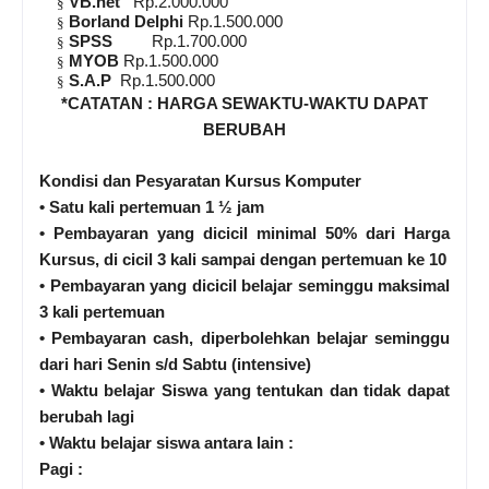
VB.net
Rp.2.000.000
§
Borland Delphi
Rp.1.500.000
§
SPSS
Rp.1.700.000
§
MYOB
Rp.1.500.000
§
S.A.P
Rp.1.500.000
§
*CATATAN : HARGA SEWAKTU-WAKTU DAPAT
BERUBAH
Kondisi dan Pesyaratan Kursus Komputer
• Satu kali pertemuan 1 ½ jam
• Pembayaran yang dicicil minimal 50% dari Harga
Kursus, di cicil 3 kali sampai dengan pertemuan ke 10
• Pembayaran yang dicicil belajar seminggu maksimal
3 kali pertemuan
• Pembayaran cash, diperbolehkan belajar seminggu
dari hari Senin s/d Sabtu (intensive)
• Waktu belajar Siswa yang tentukan dan tidak dapat
berubah lagi
• Waktu belajar siswa antara lain :
Pagi :